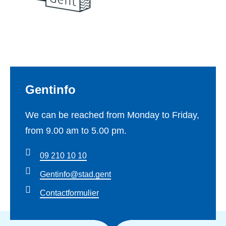
Footer
Gent
info
We can be reached from Monday to Friday,
from 9.00 am to 5.00 pm.
09 210 10 10
Gentinfo@stad.gent
Contactformulier