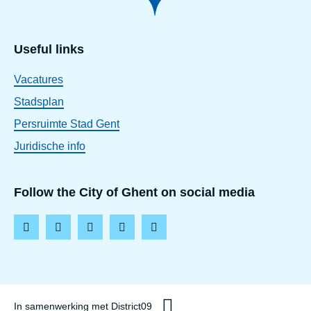
Useful links
Vacatures
Stadsplan
Persruimte Stad Gent
Juridische info
Follow the City of Ghent on social media
F
T
L
Y
I
a
w
i
o
n
c
i
n
u
s
e
t
k
t
t
In samenwerking met District09