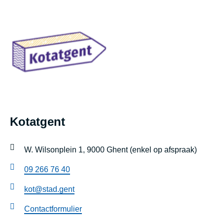
footer
Kotatgent
W. Wilsonplein 1, 9000 Ghent (enkel op afspraak)
09 266 76 40
kot@stad.gent
Contactformulier